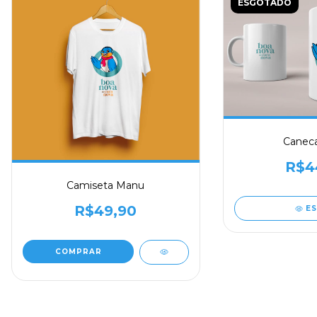
ESGOTADO
Canec
R$4
Camiseta Manu
R$49,90
E
COMPRAR