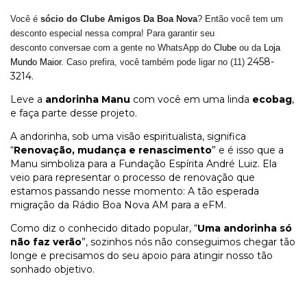
Você
é
sócio
do Clube Amigos Da Boa Nova
? Então você tem um
desconto especial nessa compra! Para garantir seu
desconto
conversae com a gente no WhatsApp do
Clube
ou da
Loja
2458-
Mundo Maior
. Caso prefira, você também pode ligar no (11)
3214.
Leve a
andorinha Manu
com você em uma linda
ecobag
,
e faça parte desse projeto.
A andorinha, sob uma visão espiritualista, significa
“
Renovação, mudança e renascimento
” e é isso que a
Manu simboliza para a Fundação Espírita André Luiz. Ela
veio para representar o processo de renovação que
estamos passando nesse momento: A tão esperada
migração da Rádio Boa Nova AM para a eFM.
Como diz o conhecido ditado popular, “
Uma andorinha só
não faz verão
”, sozinhos nós não conseguimos chegar tão
longe e precisamos do seu apoio para atingir nosso tão
sonhado objetivo.