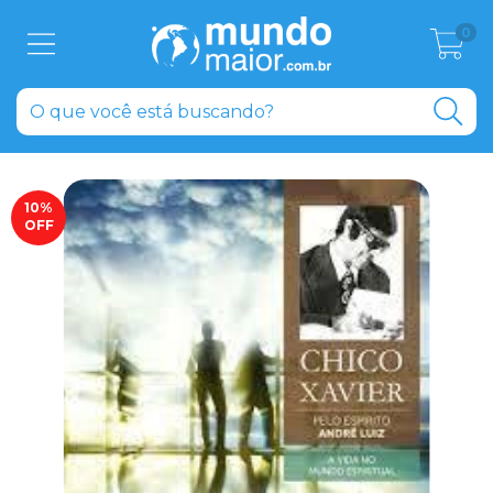
0
10
%
OFF