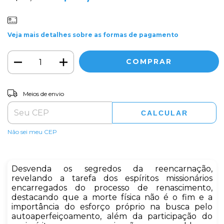
Veja mais detalhes sobre as formas de pagamento
ALTERAR CEP
Entregas para o CEP:
Meios de envio
CALCULAR
Não sei meu CEP
Desvenda os segredos da reencarnação,
revelando a tarefa dos espíritos missionários
encarregados do processo de renascimento,
destacando que a morte física não é o fim e a
importância do esforço próprio na busca pelo
autoaperfeiçoamento, além da participação do