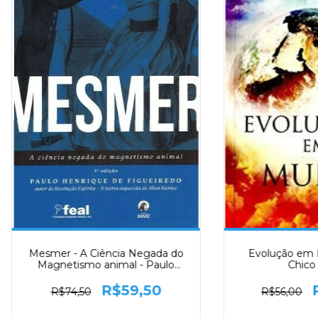
Mesmer - A Ciência Negada do
Evolução em 
Magnetismo animal - Paulo
Chico 
Henrique Figueiredo
R$59,50
R$74,50
R$56,00