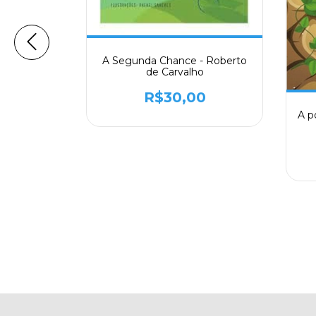
Cabeça de
A Segunda Chance - Roberto
Galhardi
de Carvalho
0
R$30,00
A p