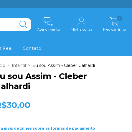
0
Atendimento
Minha conta
Meu carrinho
s Feal
Contato
cio
>
Infantil
>
Eu sou Assim - Cleber Galhardi
u sou Assim - Cleber
alhardi
R$30,00
ja mais detalhes sobre as formas de pagamento