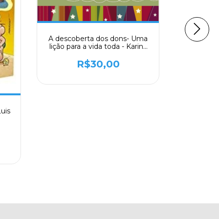
A descoberta dos dons- Uma
lição para a vida toda - Karina
Picon, Rafael Sanches
R$30,00
Eu sou o 
- D
uis