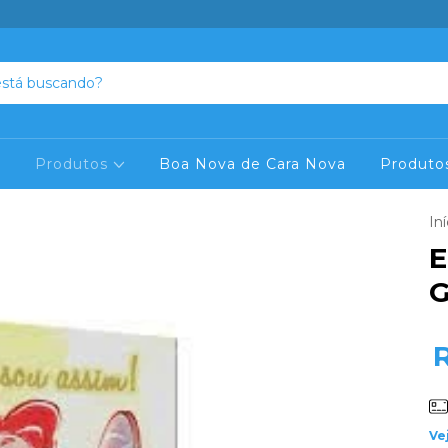
s
Produtos
Boa Nova de Cara Nova
Produto
Iní
E
G
Ve