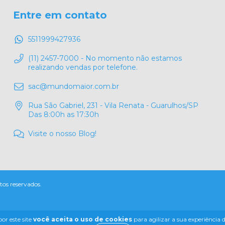
Entre em contato
5511999427936
(11) 2457-7000 - No momento não estamos
realizando vendas por telefone.
sac@mundomaior.com.br
Rua São Gabriel, 231 - Vila Renata - Guarulhos/SP
Das 8:00h as 17:30h
Visite o nosso Blog!
os reservados.
or este site
você aceita o uso de cookies
para agilizar a sua experiência