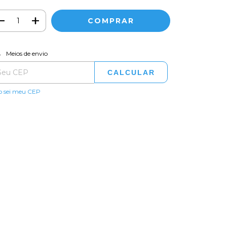
ALTERAR CEP
regas para o CEP:
Meios de envio
CALCULAR
o sei meu CEP