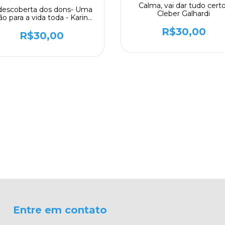
Calma, vai dar tudo cert
descoberta dos dons- Uma
Cleber Galhardi
ção para a vida toda - Karina
Picon, Rafael Sanches
R$30,00
R$30,00
Entre em contato