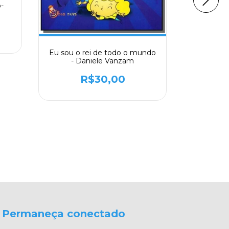
o-
A Segund
Eu sou o rei de todo o mundo
- Daniele Vanzam
R$30,00
Permaneça conectado