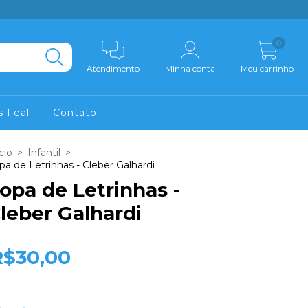
0
Atendimento
Minha conta
Meu carrinho
s Feal
Contato
cio
>
Infantil
>
pa de Letrinhas - Cleber Galhardi
opa de Letrinhas -
leber Galhardi
R$30,00