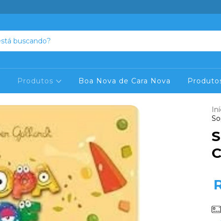
s
Produtos
Boa Nova de Cara Nova
Produto
Iní
So
S
C