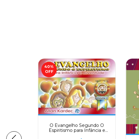
40
%
OFF
O Evangelho Segundo O
Espiritismo para Infância e
Juventude V.2