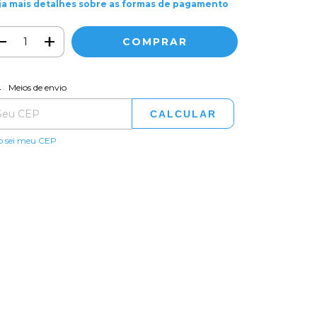
ja mais detalhes sobre as formas de pagamento
ALTERAR CEP
regas para o CEP:
Meios de envio
CALCULAR
o sei meu CEP