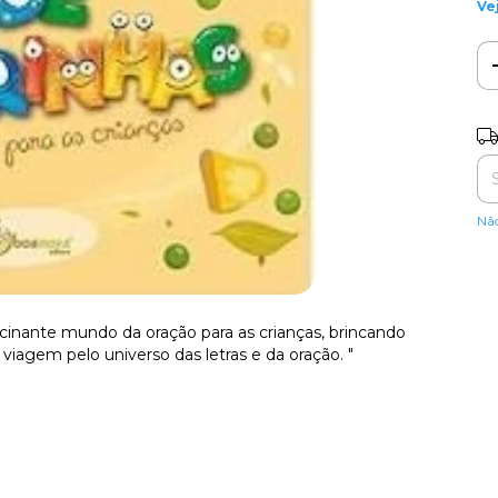
Ve
Ent
Nã
scinante mundo da oração para as crianças, brincando
 viagem pelo universo das letras e da oração. "